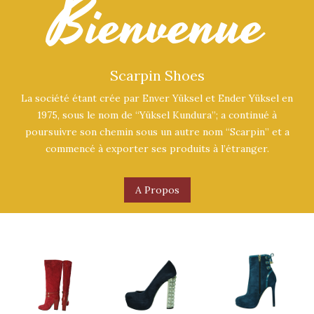
Bienvenue
Scarpin Shoes
La société étant crée par Enver Yüksel et Ender Yüksel en
1975, sous le nom de “Yüksel Kundura”; a continué à
poursuivre son chemin sous un autre nom “Scarpin” et a
commencé à exporter ses produits à l’étranger.
A Propos