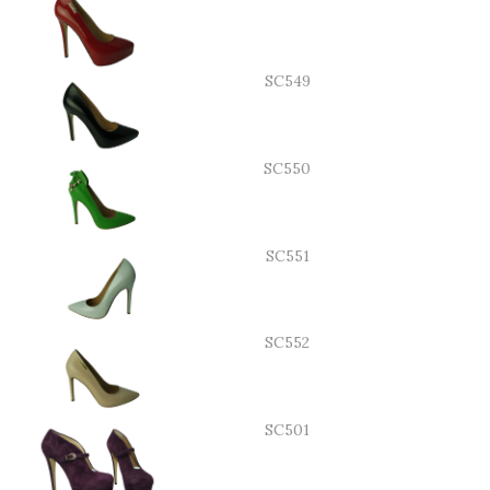
SC549
SC550
SC551
SC552
SC501