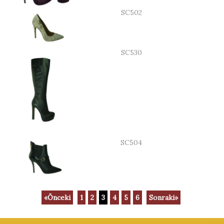
SC502
SC530
SC504
«Önceki
1
2
3
4
5
6
Sonraki»