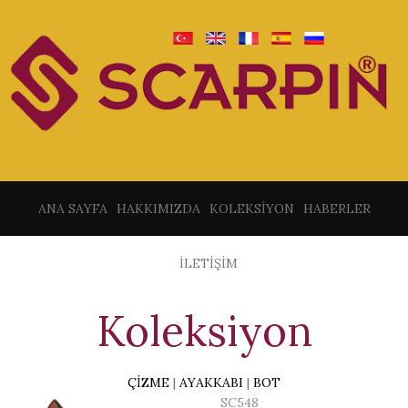
ANA SAYFA
HAKKIMIZDA
KOLEKSİYON
HABERLER
İLETİŞİM
Koleksiyon
ÇİZME
|
AYAKKABI
|
BOT
SC548